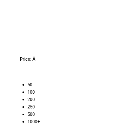
Price:
Â
50
100
200
250
500
1000+