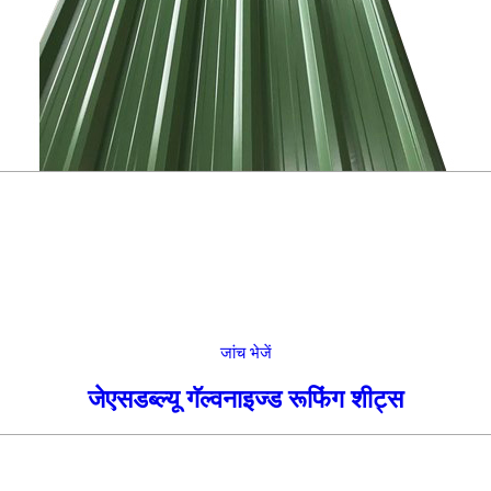
जांच भेजें
जेएसडब्ल्यू गॅल्वनाइज्ड रूफिंग शीट्स